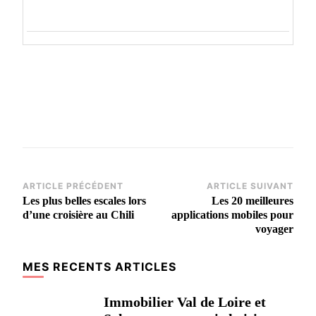
Navigation
ARTICLE PRÉCÉDENT
ARTICLE SUIVANT
Les plus belles escales lors
Les 20 meilleures
d’article
d’une croisière au Chili
applications mobiles pour
voyager
MES RECENTS ARTICLES
Immobilier Val de Loire et