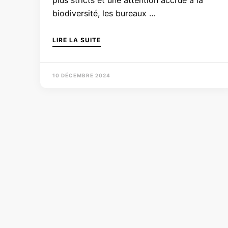
plus stricts et une attention accrue à la
biodiversité, les bureaux …
LIRE LA SUITE
10 DÉCEMBRE 2024